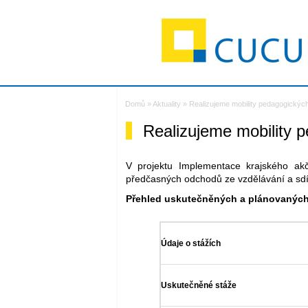
CUCU -
(Přejít
Úvodní stránka
na
navigaci)
Domů
»
Aktuality
»
Realizujeme mobility pedagogických
Realizujeme mobility 
V projektu Implementace krajského akčn
předčasných odchodů ze vzdělávání a sdíle
Přehled uskutečněných a plánovaných
Údaje o stážích
Uskutečněné stáže