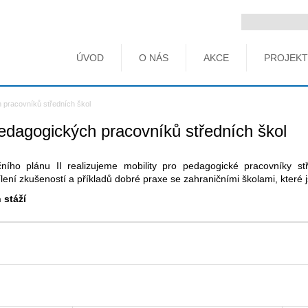
ÚVOD
O NÁS
AKCE
PROJEKT
 pracovníků středních škol
pedagogických pracovníků středních škol
ího plánu II realizujeme mobility pro pedagogické pracovníky stř
ní zkušeností a příkladů dobré praxe se zahraničními školami, které j
 stáží